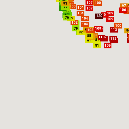
68
82
75
96
107
100
93
100
71
64
97
93
73
100
68
77
104
78
64
107
79
79
106
10
73
104
109
71
105
67
67
67
120
76
89
104
109
102
79
104
100
79
109
110
113
92
90
103
80
9
103
90
79
82
98
92
85
80
110
90
82
111
112
81
81
111
111
109
81