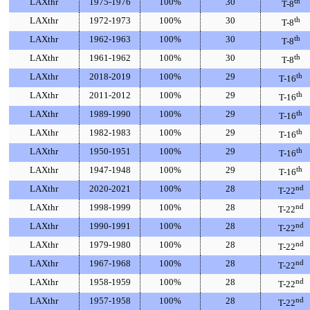
LAXthr
1975-1976
100%
30
th
T-8
LAXthr
1972-1973
100%
30
th
T-8
LAXthr
1962-1963
100%
30
th
T-8
LAXthr
1961-1962
100%
30
th
T-8
LAXthr
2018-2019
100%
29
th
T-16
LAXthr
2011-2012
100%
29
th
T-16
LAXthr
1989-1990
100%
29
th
T-16
LAXthr
1982-1983
100%
29
th
T-16
LAXthr
1950-1951
100%
29
th
T-16
LAXthr
1947-1948
100%
29
th
T-16
LAXthr
2020-2021
100%
28
nd
T-22
LAXthr
1998-1999
100%
28
nd
T-22
LAXthr
1990-1991
100%
28
nd
T-22
LAXthr
1979-1980
100%
28
nd
T-22
LAXthr
1967-1968
100%
28
nd
T-22
LAXthr
1958-1959
100%
28
nd
T-22
LAXthr
1957-1958
100%
28
nd
T-22