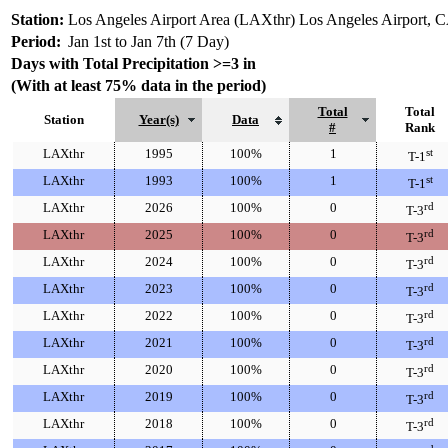
Station:
Los Angeles Airport Area (LAXthr) Los Angeles Airport, 
Period:
Jan 1st to Jan 7th (7 Day)
Days with Total Precipitation >=3 in
(With at least 75% data in the period)
Total
Total
Station
Year(s)
Data
#
Rank
LAXthr
1995
100%
1
st
T-1
LAXthr
1993
100%
1
st
T-1
LAXthr
2026
100%
0
rd
T-3
LAXthr
2025
100%
0
rd
T-3
LAXthr
2024
100%
0
rd
T-3
LAXthr
2023
100%
0
rd
T-3
LAXthr
2022
100%
0
rd
T-3
LAXthr
2021
100%
0
rd
T-3
LAXthr
2020
100%
0
rd
T-3
LAXthr
2019
100%
0
rd
T-3
LAXthr
2018
100%
0
rd
T-3