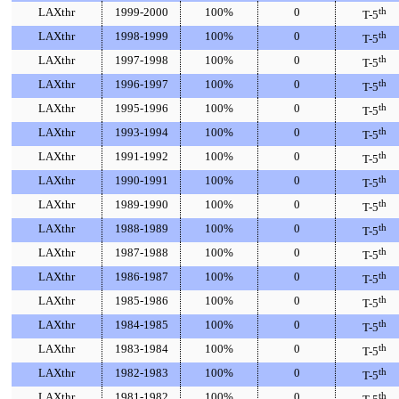
LAXthr
1999-2000
100%
0
th
T-5
LAXthr
1998-1999
100%
0
th
T-5
LAXthr
1997-1998
100%
0
th
T-5
LAXthr
1996-1997
100%
0
th
T-5
LAXthr
1995-1996
100%
0
th
T-5
LAXthr
1993-1994
100%
0
th
T-5
LAXthr
1991-1992
100%
0
th
T-5
LAXthr
1990-1991
100%
0
th
T-5
LAXthr
1989-1990
100%
0
th
T-5
LAXthr
1988-1989
100%
0
th
T-5
LAXthr
1987-1988
100%
0
th
T-5
LAXthr
1986-1987
100%
0
th
T-5
LAXthr
1985-1986
100%
0
th
T-5
LAXthr
1984-1985
100%
0
th
T-5
LAXthr
1983-1984
100%
0
th
T-5
LAXthr
1982-1983
100%
0
th
T-5
LAXthr
1981-1982
100%
0
th