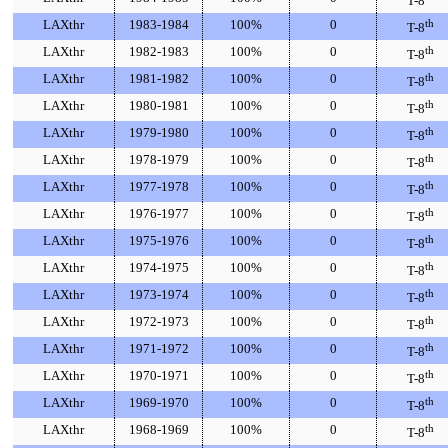
T-8
LAXthr
1983-1984
100%
0
th
T-8
LAXthr
1982-1983
100%
0
th
T-8
LAXthr
1981-1982
100%
0
th
T-8
LAXthr
1980-1981
100%
0
th
T-8
LAXthr
1979-1980
100%
0
th
T-8
LAXthr
1978-1979
100%
0
th
T-8
LAXthr
1977-1978
100%
0
th
T-8
LAXthr
1976-1977
100%
0
th
T-8
LAXthr
1975-1976
100%
0
th
T-8
LAXthr
1974-1975
100%
0
th
T-8
LAXthr
1973-1974
100%
0
th
T-8
LAXthr
1972-1973
100%
0
th
T-8
LAXthr
1971-1972
100%
0
th
T-8
LAXthr
1970-1971
100%
0
th
T-8
LAXthr
1969-1970
100%
0
th
T-8
LAXthr
1968-1969
100%
0
th
T-8