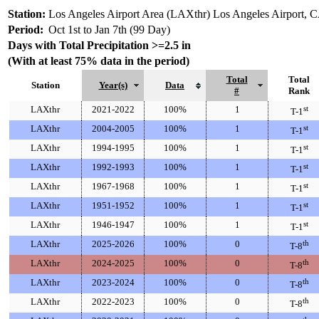
Station:
Los Angeles Airport Area (LAXthr) Los Angeles Airport, 
Period:
Oct 1st to Jan 7th (99 Day)
Days with Total Precipitation >=2.5 in
(With at least 75% data in the period)
Total
Total
Station
Year(s)
Data
#
Rank
LAXthr
2021-2022
100%
1
st
T-1
LAXthr
2004-2005
100%
1
st
T-1
LAXthr
1994-1995
100%
1
st
T-1
LAXthr
1992-1993
100%
1
st
T-1
LAXthr
1967-1968
100%
1
st
T-1
LAXthr
1951-1952
100%
1
st
T-1
LAXthr
1946-1947
100%
1
st
T-1
LAXthr
2025-2026
100%
0
th
T-8
LAXthr
2024-2025
100%
0
th
T-8
LAXthr
2023-2024
100%
0
th
T-8
LAXthr
2022-2023
100%
0
th
T-8