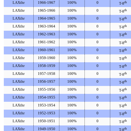
LAXthr
1966-1967
100%
0
th
T-8
LAXthr
1965-1966
100%
0
th
T-8
LAXthr
1964-1965
100%
0
th
T-8
LAXthr
1963-1964
100%
0
th
T-8
LAXthr
1962-1963
100%
0
th
T-8
LAXthr
1961-1962
100%
0
th
T-8
LAXthr
1960-1961
100%
0
th
T-8
LAXthr
1959-1960
100%
0
th
T-8
LAXthr
1958-1959
100%
0
th
T-8
LAXthr
1957-1958
100%
0
th
T-8
LAXthr
1956-1957
100%
0
th
T-8
LAXthr
1955-1956
100%
0
th
T-8
LAXthr
1954-1955
100%
0
th
T-8
LAXthr
1953-1954
100%
0
th
T-8
LAXthr
1952-1953
100%
0
th
T-8
LAXthr
1950-1951
100%
0
th
T-8
LAXthr
1949-1950
100%
0
th
T-8