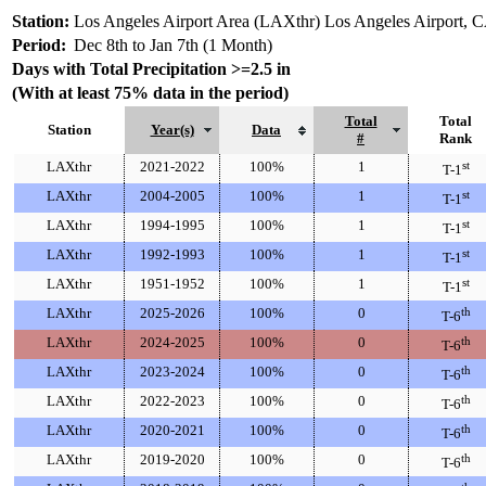
Station:
Los Angeles Airport Area (LAXthr) Los Angeles Airport, 
Period:
Dec 8th to Jan 7th (1 Month)
Days with Total Precipitation >=2.5 in
(With at least 75% data in the period)
Total
Total
Station
Year(s)
Data
#
Rank
LAXthr
2021-2022
100%
1
st
T-1
LAXthr
2004-2005
100%
1
st
T-1
LAXthr
1994-1995
100%
1
st
T-1
LAXthr
1992-1993
100%
1
st
T-1
LAXthr
1951-1952
100%
1
st
T-1
LAXthr
2025-2026
100%
0
th
T-6
LAXthr
2024-2025
100%
0
th
T-6
LAXthr
2023-2024
100%
0
th
T-6
LAXthr
2022-2023
100%
0
th
T-6
LAXthr
2020-2021
100%
0
th
T-6
LAXthr
2019-2020
100%
0
th
T-6