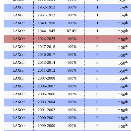
T-29
LAXthr
1952-1953
100%
1
th
T-29
LAXthr
1951-1952
100%
1
th
T-29
LAXthr
1949-1950
100%
1
th
T-29
LAXthr
1944-1945
87.0%
1
th
T-29
LAXthr
2024-2025
100%
0
th
T-50
LAXthr
2017-2018
100%
0
th
T-50
LAXthr
2016-2017
100%
0
th
T-50
LAXthr
2013-2014
100%
0
th
T-50
LAXthr
2011-2012
100%
0
th
T-50
LAXthr
2007-2008
100%
0
th
T-50
LAXthr
2006-2007
100%
0
th
T-50
LAXthr
2005-2006
100%
0
th
T-50
LAXthr
2003-2004
100%
0
th
T-50
LAXthr
2001-2002
100%
0
th
T-50
LAXthr
2000-2001
100%
0
th
T-50
LAXthr
1999-2000
100%
0
th
T-50