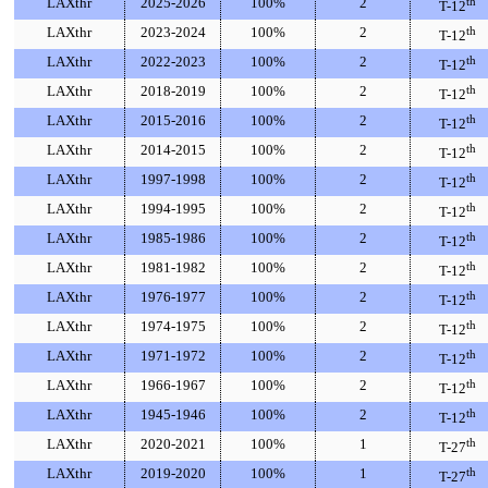
LAXthr
2025-2026
100%
2
th
T-12
LAXthr
2023-2024
100%
2
th
T-12
LAXthr
2022-2023
100%
2
th
T-12
LAXthr
2018-2019
100%
2
th
T-12
LAXthr
2015-2016
100%
2
th
T-12
LAXthr
2014-2015
100%
2
th
T-12
LAXthr
1997-1998
100%
2
th
T-12
LAXthr
1994-1995
100%
2
th
T-12
LAXthr
1985-1986
100%
2
th
T-12
LAXthr
1981-1982
100%
2
th
T-12
LAXthr
1976-1977
100%
2
th
T-12
LAXthr
1974-1975
100%
2
th
T-12
LAXthr
1971-1972
100%
2
th
T-12
LAXthr
1966-1967
100%
2
th
T-12
LAXthr
1945-1946
100%
2
th
T-12
LAXthr
2020-2021
100%
1
th
T-27
LAXthr
2019-2020
100%
1
th
T-27