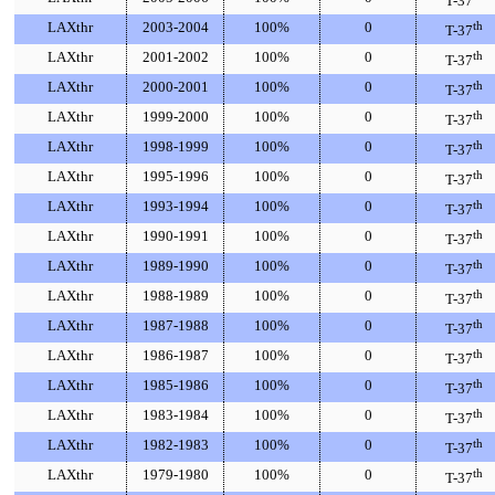
T-37
LAXthr
2003-2004
100%
0
th
T-37
LAXthr
2001-2002
100%
0
th
T-37
LAXthr
2000-2001
100%
0
th
T-37
LAXthr
1999-2000
100%
0
th
T-37
LAXthr
1998-1999
100%
0
th
T-37
LAXthr
1995-1996
100%
0
th
T-37
LAXthr
1993-1994
100%
0
th
T-37
LAXthr
1990-1991
100%
0
th
T-37
LAXthr
1989-1990
100%
0
th
T-37
LAXthr
1988-1989
100%
0
th
T-37
LAXthr
1987-1988
100%
0
th
T-37
LAXthr
1986-1987
100%
0
th
T-37
LAXthr
1985-1986
100%
0
th
T-37
LAXthr
1983-1984
100%
0
th
T-37
LAXthr
1982-1983
100%
0
th
T-37
LAXthr
1979-1980
100%
0
th
T-37