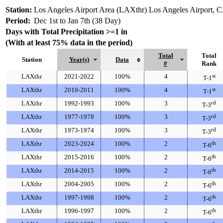
Station:
Los Angeles Airport Area (LAXthr) Los Angeles Airport, 
Period:
Dec 1st to Jan 7th (38 Day)
Days with Total Precipitation >=1 in
(With at least 75% data in the period)
Total
Total
Station
Year(s)
Data
#
Rank
LAXthr
2021-2022
100%
4
st
T-1
LAXthr
2010-2011
100%
4
st
T-1
LAXthr
1992-1993
100%
3
rd
T-3
LAXthr
1977-1978
100%
3
rd
T-3
LAXthr
1973-1974
100%
3
rd
T-3
LAXthr
2023-2024
100%
2
th
T-6
LAXthr
2015-2016
100%
2
th
T-6
LAXthr
2014-2015
100%
2
th
T-6
LAXthr
2004-2005
100%
2
th
T-6
LAXthr
1997-1998
100%
2
th
T-6
LAXthr
1996-1997
100%
2
th
T-6