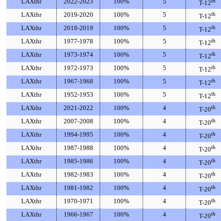
LAXthr
2022-2023
100%
5
th
T-12
LAXthr
2019-2020
100%
5
th
T-12
LAXthr
2018-2019
100%
5
th
T-12
LAXthr
1977-1978
100%
5
th
T-12
LAXthr
1973-1974
100%
5
th
T-12
LAXthr
1972-1973
100%
5
th
T-12
LAXthr
1967-1968
100%
5
th
T-12
LAXthr
1952-1953
100%
5
th
T-12
LAXthr
2021-2022
100%
4
th
T-20
LAXthr
2007-2008
100%
4
th
T-20
LAXthr
1994-1995
100%
4
th
T-20
LAXthr
1987-1988
100%
4
th
T-20
LAXthr
1985-1986
100%
4
th
T-20
LAXthr
1982-1983
100%
4
th
T-20
LAXthr
1981-1982
100%
4
th
T-20
LAXthr
1970-1971
100%
4
th
T-20
LAXthr
1966-1967
100%
4
th
T-20