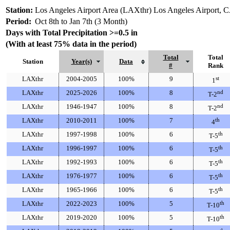
Station:
Los Angeles Airport Area (LAXthr) Los Angeles Airport, 
Period:
Oct 8th to Jan 7th (3 Month)
Days with Total Precipitation >=0.5 in
(With at least 75% data in the period)
Total
Total
Station
Year(s)
Data
#
Rank
LAXthr
2004-2005
100%
9
st
1
LAXthr
2025-2026
100%
8
nd
T-2
LAXthr
1946-1947
100%
8
nd
T-2
LAXthr
2010-2011
100%
7
th
4
LAXthr
1997-1998
100%
6
th
T-5
LAXthr
1996-1997
100%
6
th
T-5
LAXthr
1992-1993
100%
6
th
T-5
LAXthr
1976-1977
100%
6
th
T-5
LAXthr
1965-1966
100%
6
th
T-5
LAXthr
2022-2023
100%
5
th
T-10
LAXthr
2019-2020
100%
5
th
T-10