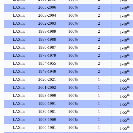
T-40
LAXthr
2005-2006
100%
2
th
T-40
LAXthr
2003-2004
100%
2
th
T-40
LAXthr
2002-2003
100%
2
th
T-40
LAXthr
1988-1989
100%
2
th
T-40
LAXthr
1987-1988
100%
2
th
T-40
LAXthr
1986-1987
100%
2
th
T-40
LAXthr
1978-1979
100%
2
th
T-40
LAXthr
1954-1955
100%
2
th
T-40
LAXthr
1948-1949
100%
2
th
T-40
LAXthr
2020-2021
100%
1
th
T-55
LAXthr
2001-2002
100%
1
th
T-55
LAXthr
1998-1999
100%
1
th
T-55
LAXthr
1990-1991
100%
1
th
T-55
LAXthr
1980-1981
100%
1
th
T-55
LAXthr
1968-1969
100%
1
th
T-55
LAXthr
1960-1961
100%
1
th
T-55