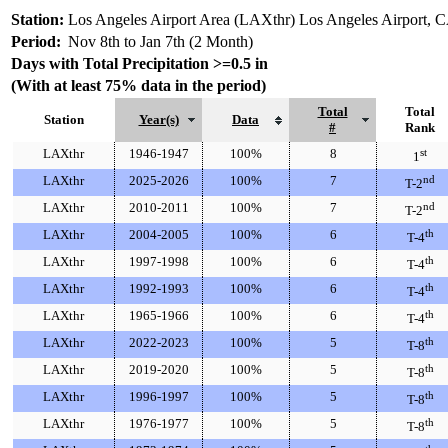
Station:
Los Angeles Airport Area (LAXthr) Los Angeles Airport, 
Period:
Nov 8th to Jan 7th (2 Month)
Days with Total Precipitation >=0.5 in
(With at least 75% data in the period)
Total
Total
Station
Year(s)
Data
#
Rank
LAXthr
1946-1947
100%
8
st
1
LAXthr
2025-2026
100%
7
nd
T-2
LAXthr
2010-2011
100%
7
nd
T-2
LAXthr
2004-2005
100%
6
th
T-4
LAXthr
1997-1998
100%
6
th
T-4
LAXthr
1992-1993
100%
6
th
T-4
LAXthr
1965-1966
100%
6
th
T-4
LAXthr
2022-2023
100%
5
th
T-8
LAXthr
2019-2020
100%
5
th
T-8
LAXthr
1996-1997
100%
5
th
T-8
LAXthr
1976-1977
100%
5
th
T-8