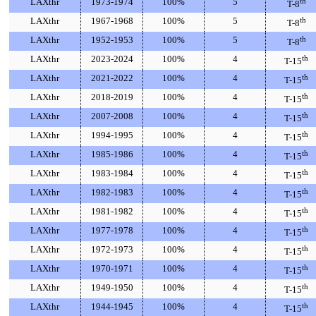
LAXthr
1973-1974
100%
5
th
T-8
LAXthr
1967-1968
100%
5
th
T-8
LAXthr
1952-1953
100%
5
th
T-8
LAXthr
2023-2024
100%
4
th
T-15
LAXthr
2021-2022
100%
4
th
T-15
LAXthr
2018-2019
100%
4
th
T-15
LAXthr
2007-2008
100%
4
th
T-15
LAXthr
1994-1995
100%
4
th
T-15
LAXthr
1985-1986
100%
4
th
T-15
LAXthr
1983-1984
100%
4
th
T-15
LAXthr
1982-1983
100%
4
th
T-15
LAXthr
1981-1982
100%
4
th
T-15
LAXthr
1977-1978
100%
4
th
T-15
LAXthr
1972-1973
100%
4
th
T-15
LAXthr
1970-1971
100%
4
th
T-15
LAXthr
1949-1950
100%
4
th
T-15
LAXthr
1944-1945
100%
4
th
T-15