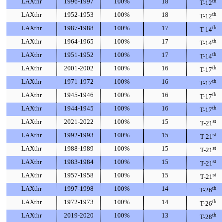
LAXthr
1996-1997
100%
18
th
T-12
LAXthr
1952-1953
100%
18
th
T-12
LAXthr
1987-1988
100%
17
th
T-14
LAXthr
1964-1965
100%
17
th
T-14
LAXthr
1951-1952
100%
17
th
T-14
LAXthr
2001-2002
100%
16
th
T-17
LAXthr
1971-1972
100%
16
th
T-17
LAXthr
1945-1946
100%
16
th
T-17
LAXthr
1944-1945
100%
16
th
T-17
LAXthr
2021-2022
100%
15
st
T-21
LAXthr
1992-1993
100%
15
st
T-21
LAXthr
1988-1989
100%
15
st
T-21
LAXthr
1983-1984
100%
15
st
T-21
LAXthr
1957-1958
100%
15
st
T-21
LAXthr
1997-1998
100%
14
th
T-26
LAXthr
1972-1973
100%
14
th
T-26
LAXthr
2019-2020
100%
13
th
T-28