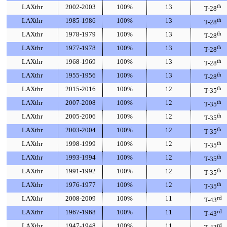
LAXthr
2002-2003
100%
13
th
T-28
LAXthr
1985-1986
100%
13
th
T-28
LAXthr
1978-1979
100%
13
th
T-28
LAXthr
1977-1978
100%
13
th
T-28
LAXthr
1968-1969
100%
13
th
T-28
LAXthr
1955-1956
100%
13
th
T-28
LAXthr
2015-2016
100%
12
th
T-35
LAXthr
2007-2008
100%
12
th
T-35
LAXthr
2005-2006
100%
12
th
T-35
LAXthr
2003-2004
100%
12
th
T-35
LAXthr
1998-1999
100%
12
th
T-35
LAXthr
1993-1994
100%
12
th
T-35
LAXthr
1991-1992
100%
12
th
T-35
LAXthr
1976-1977
100%
12
th
T-35
LAXthr
2008-2009
100%
11
rd
T-43
LAXthr
1967-1968
100%
11
rd
T-43
LAXthr
1947-1948
100%
11
rd