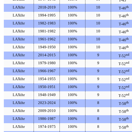
T-43
LAXthr
2018-2019
100%
10
th
T-46
LAXthr
1994-1995
100%
10
th
T-46
LAXthr
1982-1983
100%
10
th
T-46
LAXthr
1981-1982
100%
10
th
T-46
LAXthr
1961-1962
100%
10
th
T-46
LAXthr
1949-1950
100%
10
th
T-46
LAXthr
2014-2015
100%
9
nd
T-52
LAXthr
1979-1980
100%
9
nd
T-52
LAXthr
1966-1967
100%
9
nd
T-52
LAXthr
1954-1955
100%
9
nd
T-52
LAXthr
1950-1951
100%
9
nd
T-52
LAXthr
1948-1949
100%
9
nd
T-52
LAXthr
2023-2024
100%
8
th
T-58
LAXthr
2009-2010
100%
8
th
T-58
LAXthr
1986-1987
100%
8
th
T-58
LAXthr
1974-1975
100%
8
th
T-58