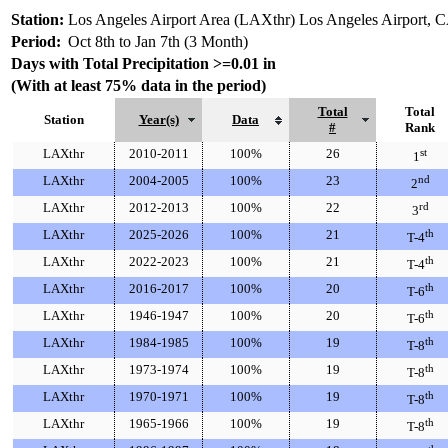
Station:
Los Angeles Airport Area (LAXthr) Los Angeles Airport, 
Period:
Oct 8th to Jan 7th (3 Month)
Days with Total Precipitation >=0.01 in
(With at least 75% data in the period)
Total
Total
Station
Year(s)
Data
#
Rank
LAXthr
2010-2011
100%
26
st
1
LAXthr
2004-2005
100%
23
nd
2
LAXthr
2012-2013
100%
22
rd
3
LAXthr
2025-2026
100%
21
th
T-4
LAXthr
2022-2023
100%
21
th
T-4
LAXthr
2016-2017
100%
20
th
T-6
LAXthr
1946-1947
100%
20
th
T-6
LAXthr
1984-1985
100%
19
th
T-8
LAXthr
1973-1974
100%
19
th
T-8
LAXthr
1970-1971
100%
19
th
T-8
LAXthr
1965-1966
100%
19
th
T-8