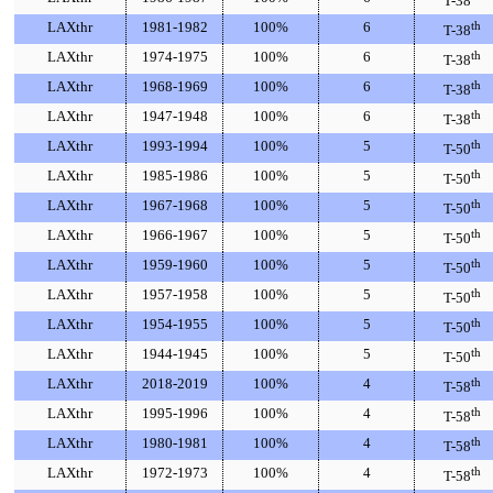
T-38
LAXthr
1981-1982
100%
6
th
T-38
LAXthr
1974-1975
100%
6
th
T-38
LAXthr
1968-1969
100%
6
th
T-38
LAXthr
1947-1948
100%
6
th
T-38
LAXthr
1993-1994
100%
5
th
T-50
LAXthr
1985-1986
100%
5
th
T-50
LAXthr
1967-1968
100%
5
th
T-50
LAXthr
1966-1967
100%
5
th
T-50
LAXthr
1959-1960
100%
5
th
T-50
LAXthr
1957-1958
100%
5
th
T-50
LAXthr
1954-1955
100%
5
th
T-50
LAXthr
1944-1945
100%
5
th
T-50
LAXthr
2018-2019
100%
4
th
T-58
LAXthr
1995-1996
100%
4
th
T-58
LAXthr
1980-1981
100%
4
th
T-58
LAXthr
1972-1973
100%
4
th
T-58