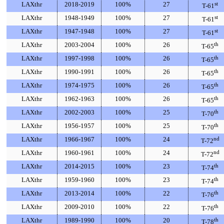
LAXthr
2018-2019
100%
27
st
T-61
LAXthr
1948-1949
100%
27
st
T-61
LAXthr
1947-1948
100%
27
st
T-61
LAXthr
2003-2004
100%
26
th
T-65
LAXthr
1997-1998
100%
26
th
T-65
LAXthr
1990-1991
100%
26
th
T-65
LAXthr
1974-1975
100%
26
th
T-65
LAXthr
1962-1963
100%
26
th
T-65
LAXthr
2002-2003
100%
25
th
T-70
LAXthr
1956-1957
100%
25
th
T-70
LAXthr
1966-1967
100%
24
nd
T-72
LAXthr
1960-1961
100%
24
nd
T-72
LAXthr
2014-2015
100%
23
th
T-74
LAXthr
1959-1960
100%
23
th
T-74
LAXthr
2013-2014
100%
22
th
T-76
LAXthr
2009-2010
100%
22
th
T-76
LAXthr
1989-1990
100%
20
th
T-78