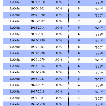
LAXthr
2009-2010
100%
8
th
T-60
LAXthr
1960-1961
100%
8
th
T-60
LAXthr
1959-1960
100%
8
th
T-60
LAXthr
2006-2007
100%
7
th
65
LAXthr
2013-2014
100%
6
th
T-66
LAXthr
2000-2001
100%
6
th
T-66
LAXthr
1995-1996
100%
6
th
T-66
LAXthr
1990-1991
100%
6
th
T-66
LAXthr
1989-1990
100%
6
th
T-66
LAXthr
1969-1970
100%
6
th
T-66
LAXthr
1963-1964
100%
6
th
T-66
LAXthr
1958-1959
100%
5
rd
T-73
LAXthr
1956-1957
100%
5
rd
T-73
LAXthr
2020-2021
100%
4
th
T-75
LAXthr
2017-2018
100%
4
th
T-75
LAXthr
1980-1981
100%
4
th
T-75
LAXthr
1975-1976
100%
4
th
T-75