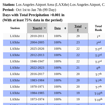
Station:
Los Angeles Airport Area (LAXthr) Los Angeles Airport, 
Period:
Oct 1st to Jan 7th (99 Day)
Days with Total Precipitation >0.001 in
(With at least 75% data in the period)
Total
Total
Station
Year(s)
Data
#
Rank
LAXthr
2010-2011
100%
29
st
1
LAXthr
2004-2005
100%
23
nd
2
LAXthr
2025-2026
100%
22
rd
T-3
LAXthr
2012-2013
100%
22
rd
T-3
LAXthr
1946-1947
100%
22
rd
T-3
LAXthr
2022-2023
100%
21
th
6
LAXthr
2016-2017
100%
20
th
T-7
LAXthr
1983-1984
100%
20
th
T-7
LAXthr
1970-1971
100%
20
th
T-7
LAXthr
1984-1985
100%
19
th
T-10
LAXthr
1973-1974
100%
19
th
T-10