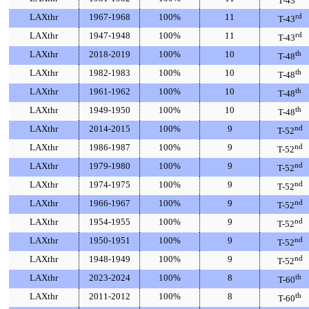
T-43
LAXthr
1967-1968
100%
11
rd
T-43
LAXthr
1947-1948
100%
11
rd
T-43
LAXthr
2018-2019
100%
10
th
T-48
LAXthr
1982-1983
100%
10
th
T-48
LAXthr
1961-1962
100%
10
th
T-48
LAXthr
1949-1950
100%
10
th
T-48
LAXthr
2014-2015
100%
9
nd
T-52
LAXthr
1986-1987
100%
9
nd
T-52
LAXthr
1979-1980
100%
9
nd
T-52
LAXthr
1974-1975
100%
9
nd
T-52
LAXthr
1966-1967
100%
9
nd
T-52
LAXthr
1954-1955
100%
9
nd
T-52
LAXthr
1950-1951
100%
9
nd
T-52
LAXthr
1948-1949
100%
9
nd
T-52
LAXthr
2023-2024
100%
8
th
T-60
LAXthr
2011-2012
100%
8
th
T-60