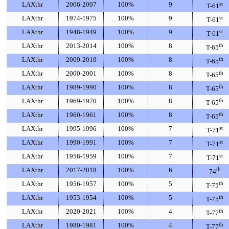
LAXthr
2006-2007
100%
9
st
T-61
LAXthr
1974-1975
100%
9
st
T-61
LAXthr
1948-1949
100%
9
st
T-61
LAXthr
2013-2014
100%
8
th
T-65
LAXthr
2009-2010
100%
8
th
T-65
LAXthr
2000-2001
100%
8
th
T-65
LAXthr
1989-1990
100%
8
th
T-65
LAXthr
1969-1970
100%
8
th
T-65
LAXthr
1960-1961
100%
8
th
T-65
LAXthr
1995-1996
100%
7
st
T-71
LAXthr
1990-1991
100%
7
st
T-71
LAXthr
1958-1959
100%
7
st
T-71
LAXthr
2017-2018
100%
6
th
74
LAXthr
1956-1957
100%
5
th
T-75
LAXthr
1953-1954
100%
5
th
T-75
LAXthr
2020-2021
100%
4
th
T-77
LAXthr
1980-1981
100%
4
th
T-77