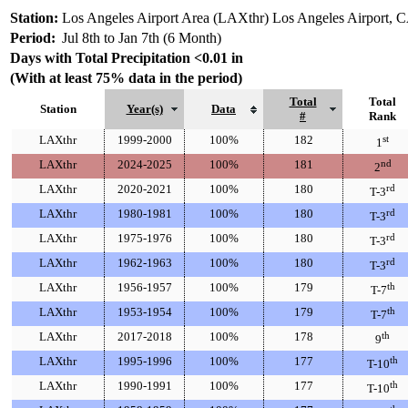
Station:
Los Angeles Airport Area (LAXthr) Los Angeles Airport, 
Period:
Jul 8th to Jan 7th (6 Month)
Days with Total Precipitation <0.01 in
(With at least 75% data in the period)
Total
Total
Station
Year(s)
Data
#
Rank
LAXthr
1999-2000
100%
182
st
1
LAXthr
2024-2025
100%
181
nd
2
LAXthr
2020-2021
100%
180
rd
T-3
LAXthr
1980-1981
100%
180
rd
T-3
LAXthr
1975-1976
100%
180
rd
T-3
LAXthr
1962-1963
100%
180
rd
T-3
LAXthr
1956-1957
100%
179
th
T-7
LAXthr
1953-1954
100%
179
th
T-7
LAXthr
2017-2018
100%
178
th
9
LAXthr
1995-1996
100%
177
th
T-10
LAXthr
1990-1991
100%
177
th
T-10