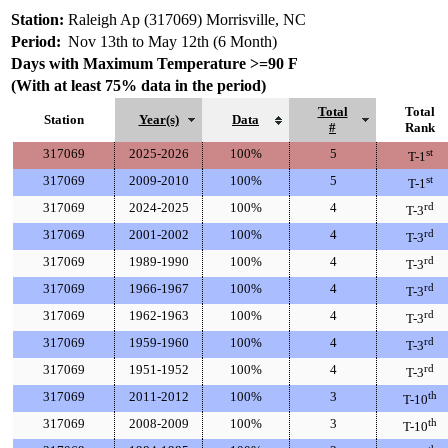
Station:
Raleigh Ap (317069) Morrisville, NC
Period:
Nov 13th to May 12th (6 Month)
Days with Maximum Temperature >=90 F
(With at least 75% data in the period)
Total
Total
Station
Year(s)
Data
#
Rank
317069
2025-2026
100%
5
st
T-1
317069
2009-2010
100%
5
st
T-1
317069
2024-2025
100%
4
rd
T-3
317069
2001-2002
100%
4
rd
T-3
317069
1989-1990
100%
4
rd
T-3
317069
1966-1967
100%
4
rd
T-3
317069
1962-1963
100%
4
rd
T-3
317069
1959-1960
100%
4
rd
T-3
317069
1951-1952
100%
4
rd
T-3
317069
2011-2012
100%
3
th
T-10
317069
2008-2009
100%
3
th
T-10