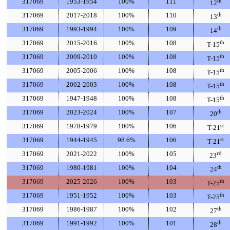
317069
1953-1954
100%
111
th
12
317069
2017-2018
100%
110
th
13
317069
1993-1994
100%
109
th
14
317069
2015-2016
100%
108
th
T-15
317069
2009-2010
100%
108
th
T-15
317069
2005-2006
100%
108
th
T-15
317069
2002-2003
100%
108
th
T-15
317069
1947-1948
100%
108
th
T-15
317069
2023-2024
100%
107
th
20
317069
1978-1979
100%
106
st
T-21
317069
1944-1945
98.6%
106
st
T-21
317069
2021-2022
100%
105
rd
23
317069
1980-1981
100%
104
th
24
317069
2025-2026
100%
103
th
T-25
317069
1951-1952
100%
103
th
T-25
317069
1986-1987
100%
102
th
27
317069
1991-1992
100%
101
th
28