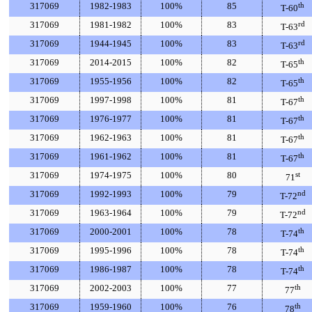
317069
1982-1983
100%
85
th
T-60
317069
1981-1982
100%
83
rd
T-63
317069
1944-1945
100%
83
rd
T-63
317069
2014-2015
100%
82
th
T-65
317069
1955-1956
100%
82
th
T-65
317069
1997-1998
100%
81
th
T-67
317069
1976-1977
100%
81
th
T-67
317069
1962-1963
100%
81
th
T-67
317069
1961-1962
100%
81
th
T-67
317069
1974-1975
100%
80
st
71
317069
1992-1993
100%
79
nd
T-72
317069
1963-1964
100%
79
nd
T-72
317069
2000-2001
100%
78
th
T-74
317069
1995-1996
100%
78
th
T-74
317069
1986-1987
100%
78
th
T-74
317069
2002-2003
100%
77
th
77
317069
1959-1960
100%
76
th
78