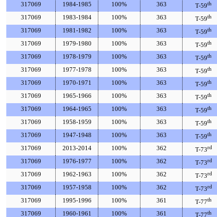
317069
1984-1985
100%
363
th
T-59
317069
1983-1984
100%
363
th
T-59
317069
1981-1982
100%
363
th
T-59
317069
1979-1980
100%
363
th
T-59
317069
1978-1979
100%
363
th
T-59
317069
1977-1978
100%
363
th
T-59
317069
1970-1971
100%
363
th
T-59
317069
1965-1966
100%
363
th
T-59
317069
1964-1965
100%
363
th
T-59
317069
1958-1959
100%
363
th
T-59
317069
1947-1948
100%
363
th
T-59
317069
2013-2014
100%
362
rd
T-73
317069
1976-1977
100%
362
rd
T-73
317069
1962-1963
100%
362
rd
T-73
317069
1957-1958
100%
362
rd
T-73
317069
1995-1996
100%
361
th
T-77
317069
1960-1961
100%
361
th
T-77