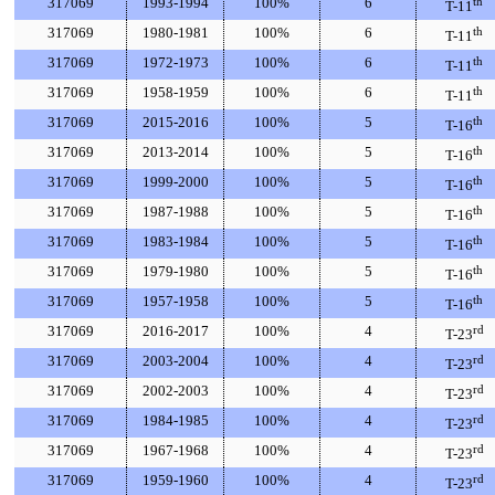
317069
1993-1994
100%
6
th
T-11
317069
1980-1981
100%
6
th
T-11
317069
1972-1973
100%
6
th
T-11
317069
1958-1959
100%
6
th
T-11
317069
2015-2016
100%
5
th
T-16
317069
2013-2014
100%
5
th
T-16
317069
1999-2000
100%
5
th
T-16
317069
1987-1988
100%
5
th
T-16
317069
1983-1984
100%
5
th
T-16
317069
1979-1980
100%
5
th
T-16
317069
1957-1958
100%
5
th
T-16
317069
2016-2017
100%
4
rd
T-23
317069
2003-2004
100%
4
rd
T-23
317069
2002-2003
100%
4
rd
T-23
317069
1984-1985
100%
4
rd
T-23
317069
1967-1968
100%
4
rd
T-23
317069
1959-1960
100%
4
rd
T-23