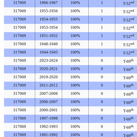
317069
1966-1967
100%
1
nd
T-52
317069
1955-1956
100%
1
nd
T-52
317069
1954-1955
100%
1
nd
T-52
317069
1953-1954
100%
1
nd
T-52
317069
1951-1952
100%
1
nd
T-52
317069
1948-1949
100%
1
nd
T-52
317069
1944-1945
100%
1
nd
T-52
317069
2023-2024
100%
0
th
T-69
317069
2020-2021
100%
0
th
T-69
317069
2019-2020
100%
0
th
T-69
317069
2011-2012
100%
0
th
T-69
317069
2007-2008
100%
0
th
T-69
317069
2006-2007
100%
0
th
T-69
317069
2000-2001
100%
0
th
T-69
317069
1997-1998
100%
0
th
T-69
317069
1992-1993
100%
0
th
T-69
317069
1991-1992
100%
0
th
T-69