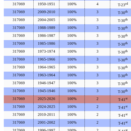
317069
1950-1951
100%
4
rd
T-23
317069
2009-2010
100%
3
th
T-30
317069
2004-2005
100%
3
th
T-30
317069
1988-1989
100%
3
th
T-30
317069
1986-1987
100%
3
th
T-30
317069
1985-1986
100%
3
th
T-30
317069
1973-1974
100%
3
th
T-30
317069
1965-1966
100%
3
th
T-30
317069
1964-1965
100%
3
th
T-30
317069
1963-1964
100%
3
th
T-30
317069
1946-1947
100%
3
th
T-30
317069
1945-1946
100%
3
th
T-30
317069
2025-2026
100%
2
st
T-41
317069
2024-2025
100%
2
st
T-41
317069
2010-2011
100%
2
st
T-41
317069
2001-2002
100%
2
st
T-41
317069
1996-1997
100%
2
st