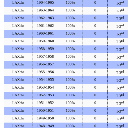
LAXthr
1964-1965
100%
0
rd
T-3
LAXthr
1963-1964
100%
0
rd
T-3
LAXthr
1962-1963
100%
0
rd
T-3
LAXthr
1961-1962
100%
0
rd
T-3
LAXthr
1960-1961
100%
0
rd
T-3
LAXthr
1959-1960
100%
0
rd
T-3
LAXthr
1958-1959
100%
0
rd
T-3
LAXthr
1957-1958
100%
0
rd
T-3
LAXthr
1956-1957
100%
0
rd
T-3
LAXthr
1955-1956
100%
0
rd
T-3
LAXthr
1954-1955
100%
0
rd
T-3
LAXthr
1953-1954
100%
0
rd
T-3
LAXthr
1952-1953
100%
0
rd
T-3
LAXthr
1951-1952
100%
0
rd
T-3
LAXthr
1950-1951
100%
0
rd
T-3
LAXthr
1949-1950
100%
0
rd
T-3
LAXthr
1948-1949
100%
0
rd
T-3