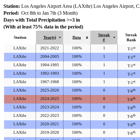
Station:
Los Angeles Airport Area (LAXthr) Los Angeles Airport, 
Period:
Oct 8th to Jan 7th (3 Month)
Days with Total Precipitation >=3 in
(With at least 75% data in the period)
Streak
Streak
Station
Year(s)
Data
#
Rank
LAXthr
2021-2022
100%
1
st
T-1
LAXthr
2004-2005
100%
1
st
T-1
LAXthr
1994-1995
100%
1
st
T-1
LAXthr
1992-1993
100%
1
st
T-1
LAXthr
1967-1968
100%
1
st
T-1
LAXthr
2025-2026
100%
0
th
T-6
LAXthr
2024-2025
100%
0
th
T-6
LAXthr
2023-2024
100%
0
th
T-6
LAXthr
2022-2023
100%
0
th
T-6
LAXthr
2020-2021
100%
0
th
T-6
LAXthr
2019-2020
100%
0
th
T-6