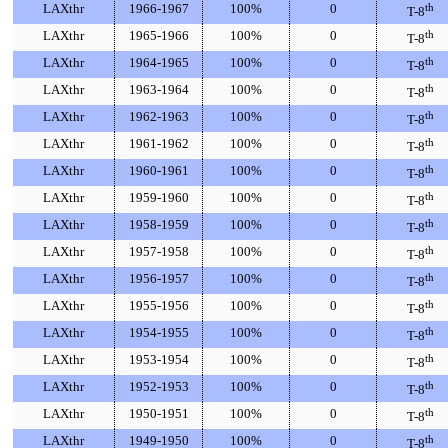
LAXthr
1966-1967
100%
0
th
T-8
LAXthr
1965-1966
100%
0
th
T-8
LAXthr
1964-1965
100%
0
th
T-8
LAXthr
1963-1964
100%
0
th
T-8
LAXthr
1962-1963
100%
0
th
T-8
LAXthr
1961-1962
100%
0
th
T-8
LAXthr
1960-1961
100%
0
th
T-8
LAXthr
1959-1960
100%
0
th
T-8
LAXthr
1958-1959
100%
0
th
T-8
LAXthr
1957-1958
100%
0
th
T-8
LAXthr
1956-1957
100%
0
th
T-8
LAXthr
1955-1956
100%
0
th
T-8
LAXthr
1954-1955
100%
0
th
T-8
LAXthr
1953-1954
100%
0
th
T-8
LAXthr
1952-1953
100%
0
th
T-8
LAXthr
1950-1951
100%
0
th
T-8
LAXthr
1949-1950
100%
0
th
T-8