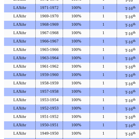
T-16
LAXthr
1971-1972
100%
1
th
T-16
LAXthr
1969-1970
100%
1
th
T-16
LAXthr
1968-1969
100%
1
th
T-16
LAXthr
1967-1968
100%
1
th
T-16
LAXthr
1966-1967
100%
1
th
T-16
LAXthr
1965-1966
100%
1
th
T-16
LAXthr
1963-1964
100%
1
th
T-16
LAXthr
1961-1962
100%
1
th
T-16
LAXthr
1959-1960
100%
1
th
T-16
LAXthr
1958-1959
100%
1
th
T-16
LAXthr
1957-1958
100%
1
th
T-16
LAXthr
1953-1954
100%
1
th
T-16
LAXthr
1952-1953
100%
1
th
T-16
LAXthr
1951-1952
100%
1
th
T-16
LAXthr
1950-1951
100%
1
th
T-16
LAXthr
1949-1950
100%
1
th
T-16