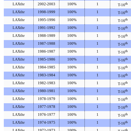
LAXthr
2002-2003
100%
1
th
T-16
LAXthr
1998-1999
100%
1
th
T-16
LAXthr
1995-1996
100%
1
th
T-16
LAXthr
1991-1992
100%
1
th
T-16
LAXthr
1988-1989
100%
1
th
T-16
LAXthr
1987-1988
100%
1
th
T-16
LAXthr
1986-1987
100%
1
th
T-16
LAXthr
1985-1986
100%
1
th
T-16
LAXthr
1984-1985
100%
1
th
T-16
LAXthr
1983-1984
100%
1
th
T-16
LAXthr
1982-1983
100%
1
th
T-16
LAXthr
1980-1981
100%
1
th
T-16
LAXthr
1978-1979
100%
1
th
T-16
LAXthr
1977-1978
100%
1
th
T-16
LAXthr
1976-1977
100%
1
th
T-16
LAXthr
1974-1975
100%
1
th
T-16
LAXthr
1972-1973
100%
1
th