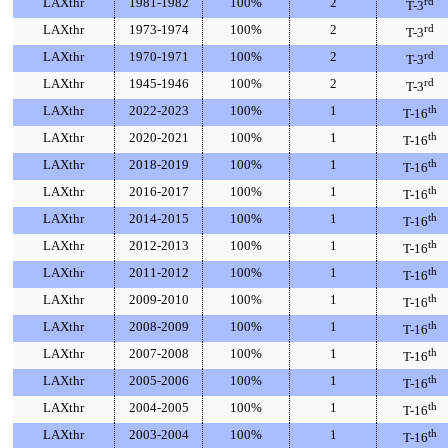
LAXthr
1981-1982
100%
2
rd
T-3
LAXthr
1973-1974
100%
2
rd
T-3
LAXthr
1970-1971
100%
2
rd
T-3
LAXthr
1945-1946
100%
2
rd
T-3
LAXthr
2022-2023
100%
1
th
T-16
LAXthr
2020-2021
100%
1
th
T-16
LAXthr
2018-2019
100%
1
th
T-16
LAXthr
2016-2017
100%
1
th
T-16
LAXthr
2014-2015
100%
1
th
T-16
LAXthr
2012-2013
100%
1
th
T-16
LAXthr
2011-2012
100%
1
th
T-16
LAXthr
2009-2010
100%
1
th
T-16
LAXthr
2008-2009
100%
1
th
T-16
LAXthr
2007-2008
100%
1
th
T-16
LAXthr
2005-2006
100%
1
th
T-16
LAXthr
2004-2005
100%
1
th
T-16
LAXthr
2003-2004
100%
1
th
T-16