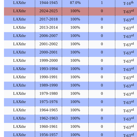
LAXthr
1944-1945
87.0%
1
th
T-16
LAXthr
2024-2025
100%
0
rd
T-63
LAXthr
2017-2018
100%
0
rd
T-63
LAXthr
2013-2014
100%
0
rd
T-63
LAXthr
2006-2007
100%
0
rd
T-63
LAXthr
2001-2002
100%
0
rd
T-63
LAXthr
2000-2001
100%
0
rd
T-63
LAXthr
1999-2000
100%
0
rd
T-63
LAXthr
1993-1994
100%
0
rd
T-63
LAXthr
1990-1991
100%
0
rd
T-63
LAXthr
1989-1990
100%
0
rd
T-63
LAXthr
1979-1980
100%
0
rd
T-63
LAXthr
1975-1976
100%
0
rd
T-63
LAXthr
1964-1965
100%
0
rd
T-63
LAXthr
1962-1963
100%
0
rd
T-63
LAXthr
1960-1961
100%
0
rd
T-63
LAXthr
1956-1957
100%
0
rd
T-63