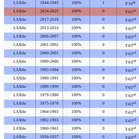
LAXthr
1944-1945
100%
1
th
T-16
LAXthr
2024-2025
100%
0
rd
T-63
LAXthr
2017-2018
100%
0
rd
T-63
LAXthr
2013-2014
100%
0
rd
T-63
LAXthr
2006-2007
100%
0
rd
T-63
LAXthr
2001-2002
100%
0
rd
T-63
LAXthr
2000-2001
100%
0
rd
T-63
LAXthr
1999-2000
100%
0
rd
T-63
LAXthr
1993-1994
100%
0
rd
T-63
LAXthr
1990-1991
100%
0
rd
T-63
LAXthr
1989-1990
100%
0
rd
T-63
LAXthr
1979-1980
100%
0
rd
T-63
LAXthr
1975-1976
100%
0
rd
T-63
LAXthr
1964-1965
100%
0
rd
T-63
LAXthr
1962-1963
100%
0
rd
T-63
LAXthr
1960-1961
100%
0
rd
T-63
LAXthr
1956-1957
100%
0
rd
T-63