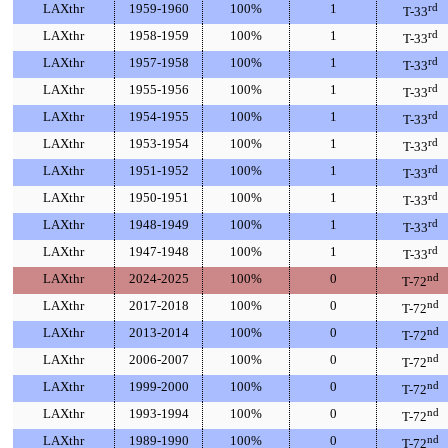
LAXthr
1959-1960
100%
1
rd
T-33
LAXthr
1958-1959
100%
1
rd
T-33
LAXthr
1957-1958
100%
1
rd
T-33
LAXthr
1955-1956
100%
1
rd
T-33
LAXthr
1954-1955
100%
1
rd
T-33
LAXthr
1953-1954
100%
1
rd
T-33
LAXthr
1951-1952
100%
1
rd
T-33
LAXthr
1950-1951
100%
1
rd
T-33
LAXthr
1948-1949
100%
1
rd
T-33
LAXthr
1947-1948
100%
1
rd
T-33
LAXthr
2024-2025
100%
0
nd
T-72
LAXthr
2017-2018
100%
0
nd
T-72
LAXthr
2013-2014
100%
0
nd
T-72
LAXthr
2006-2007
100%
0
nd
T-72
LAXthr
1999-2000
100%
0
nd
T-72
LAXthr
1993-1994
100%
0
nd
T-72
LAXthr
1989-1990
100%
0
nd
T-72