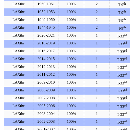
LAXthr
1960-1961
100%
2
th
T-9
LAXthr
1952-1953
100%
2
th
T-9
LAXthr
1949-1950
100%
2
th
T-9
LAXthr
1944-1945
100%
2
th
T-9
LAXthr
2020-2021
100%
1
rd
T-33
LAXthr
2018-2019
100%
1
rd
T-33
LAXthr
2016-2017
100%
1
rd
T-33
LAXthr
2014-2015
100%
1
rd
T-33
LAXthr
2012-2013
100%
1
rd
T-33
LAXthr
2011-2012
100%
1
rd
T-33
LAXthr
2009-2010
100%
1
rd
T-33
LAXthr
2008-2009
100%
1
rd
T-33
LAXthr
2007-2008
100%
1
rd
T-33
LAXthr
2005-2006
100%
1
rd
T-33
LAXthr
2003-2004
100%
1
rd
T-33
LAXthr
2002-2003
100%
1
rd
T-33
LAXthr
2001-2002
100%
1
rd