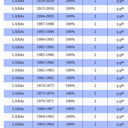
LAXthr
2019-2020
100%
2
th
T-9
LAXthr
2015-2016
100%
2
th
T-9
LAXthr
2004-2005
100%
2
th
T-9
LAXthr
1997-1998
100%
2
th
T-9
LAXthr
1995-1996
100%
2
th
T-9
LAXthr
1994-1995
100%
2
th
T-9
LAXthr
1992-1993
100%
2
th
T-9
LAXthr
1985-1986
100%
2
th
T-9
LAXthr
1983-1984
100%
2
th
T-9
LAXthr
1982-1983
100%
2
th
T-9
LAXthr
1981-1982
100%
2
th
T-9
LAXthr
1974-1975
100%
2
th
T-9
LAXthr
1973-1974
100%
2
th
T-9
LAXthr
1970-1971
100%
2
th
T-9
LAXthr
1966-1967
100%
2
th
T-9
LAXthr
1964-1965
100%
2
th
T-9
LAXthr
1963-1964
100%
2
th
T-9