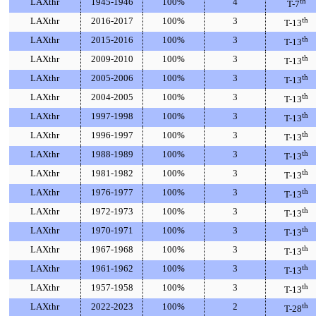
LAXthr
1945-1946
100%
4
th
T-7
LAXthr
2016-2017
100%
3
th
T-13
LAXthr
2015-2016
100%
3
th
T-13
LAXthr
2009-2010
100%
3
th
T-13
LAXthr
2005-2006
100%
3
th
T-13
LAXthr
2004-2005
100%
3
th
T-13
LAXthr
1997-1998
100%
3
th
T-13
LAXthr
1996-1997
100%
3
th
T-13
LAXthr
1988-1989
100%
3
th
T-13
LAXthr
1981-1982
100%
3
th
T-13
LAXthr
1976-1977
100%
3
th
T-13
LAXthr
1972-1973
100%
3
th
T-13
LAXthr
1970-1971
100%
3
th
T-13
LAXthr
1967-1968
100%
3
th
T-13
LAXthr
1961-1962
100%
3
th
T-13
LAXthr
1957-1958
100%
3
th
T-13
LAXthr
2022-2023
100%
2
th
T-28