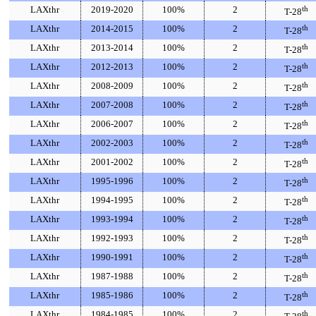
LAXthr
2019-2020
100%
2
th
T-28
LAXthr
2014-2015
100%
2
th
T-28
LAXthr
2013-2014
100%
2
th
T-28
LAXthr
2012-2013
100%
2
th
T-28
LAXthr
2008-2009
100%
2
th
T-28
LAXthr
2007-2008
100%
2
th
T-28
LAXthr
2006-2007
100%
2
th
T-28
LAXthr
2002-2003
100%
2
th
T-28
LAXthr
2001-2002
100%
2
th
T-28
LAXthr
1995-1996
100%
2
th
T-28
LAXthr
1994-1995
100%
2
th
T-28
LAXthr
1993-1994
100%
2
th
T-28
LAXthr
1992-1993
100%
2
th
T-28
LAXthr
1990-1991
100%
2
th
T-28
LAXthr
1987-1988
100%
2
th
T-28
LAXthr
1985-1986
100%
2
th
T-28
LAXthr
1984-1985
100%
2
th