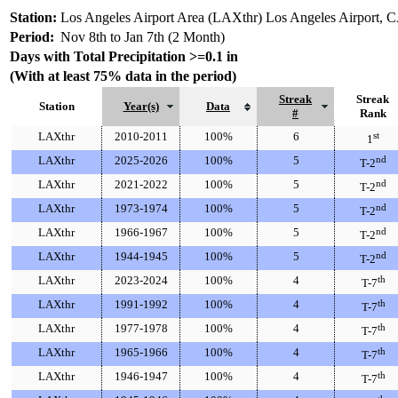
Station:
Los Angeles Airport Area (LAXthr) Los Angeles Airport, 
Period:
Nov 8th to Jan 7th (2 Month)
Days with Total Precipitation >=0.1 in
(With at least 75% data in the period)
Streak
Streak
Station
Year(s)
Data
#
Rank
LAXthr
2010-2011
100%
6
st
1
LAXthr
2025-2026
100%
5
nd
T-2
LAXthr
2021-2022
100%
5
nd
T-2
LAXthr
1973-1974
100%
5
nd
T-2
LAXthr
1966-1967
100%
5
nd
T-2
LAXthr
1944-1945
100%
5
nd
T-2
LAXthr
2023-2024
100%
4
th
T-7
LAXthr
1991-1992
100%
4
th
T-7
LAXthr
1977-1978
100%
4
th
T-7
LAXthr
1965-1966
100%
4
th
T-7
LAXthr
1946-1947
100%
4
th
T-7