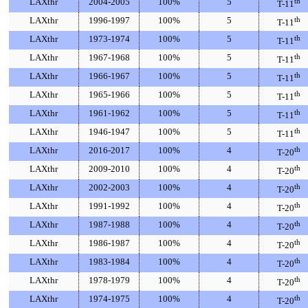
LAXthr
2004-2005
100%
5
th
T-11
LAXthr
1996-1997
100%
5
th
T-11
LAXthr
1973-1974
100%
5
th
T-11
LAXthr
1967-1968
100%
5
th
T-11
LAXthr
1966-1967
100%
5
th
T-11
LAXthr
1965-1966
100%
5
th
T-11
LAXthr
1961-1962
100%
5
th
T-11
LAXthr
1946-1947
100%
5
th
T-11
LAXthr
2016-2017
100%
4
th
T-20
LAXthr
2009-2010
100%
4
th
T-20
LAXthr
2002-2003
100%
4
th
T-20
LAXthr
1991-1992
100%
4
th
T-20
LAXthr
1987-1988
100%
4
th
T-20
LAXthr
1986-1987
100%
4
th
T-20
LAXthr
1983-1984
100%
4
th
T-20
LAXthr
1978-1979
100%
4
th
T-20
LAXthr
1974-1975
100%
4
th
T-20