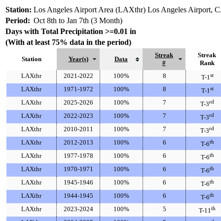
Station:
Los Angeles Airport Area (LAXthr) Los Angeles Airport, 
Period:
Oct 8th to Jan 7th (3 Month)
Days with Total Precipitation >=0.01 in
(With at least 75% data in the period)
Streak
Streak
Station
Year(s)
Data
#
Rank
LAXthr
2021-2022
100%
8
st
T-1
LAXthr
1971-1972
100%
8
st
T-1
LAXthr
2025-2026
100%
7
rd
T-3
LAXthr
2022-2023
100%
7
rd
T-3
LAXthr
2010-2011
100%
7
rd
T-3
LAXthr
2012-2013
100%
6
th
T-6
LAXthr
1977-1978
100%
6
th
T-6
LAXthr
1970-1971
100%
6
th
T-6
LAXthr
1945-1946
100%
6
th
T-6
LAXthr
1944-1945
100%
6
th
T-6
LAXthr
2023-2024
100%
5
th
T-11