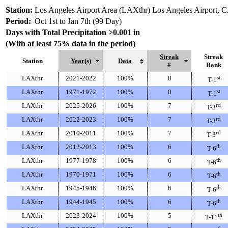
Station:
Los Angeles Airport Area (LAXthr) Los Angeles Airport, 
Period:
Oct 1st to Jan 7th (99 Day)
Days with Total Precipitation >0.001 in
(With at least 75% data in the period)
Streak
Streak
Station
Year(s)
Data
#
Rank
LAXthr
2021-2022
100%
8
st
T-1
LAXthr
1971-1972
100%
8
st
T-1
LAXthr
2025-2026
100%
7
rd
T-3
LAXthr
2022-2023
100%
7
rd
T-3
LAXthr
2010-2011
100%
7
rd
T-3
LAXthr
2012-2013
100%
6
th
T-6
LAXthr
1977-1978
100%
6
th
T-6
LAXthr
1970-1971
100%
6
th
T-6
LAXthr
1945-1946
100%
6
th
T-6
LAXthr
1944-1945
100%
6
th
T-6
LAXthr
2023-2024
100%
5
th
T-11