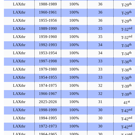
LAXthr
1988-1989
100%
36
th
T-29
LAXthr
1960-1961
100%
36
th
T-29
LAXthr
1955-1956
100%
36
th
T-29
LAXthr
1989-1990
100%
35
nd
T-32
LAXthr
1959-1960
100%
35
nd
T-32
LAXthr
1992-1993
100%
34
th
T-34
LAXthr
1953-1954
100%
34
th
T-34
LAXthr
1997-1998
100%
33
th
T-36
LAXthr
1979-1980
100%
33
th
T-36
LAXthr
1954-1955
100%
33
th
T-36
LAXthr
1974-1975
100%
32
th
T-39
LAXthr
1966-1967
100%
32
th
T-39
LAXthr
2025-2026
100%
31
st
41
LAXthr
1998-1999
100%
30
nd
T-42
LAXthr
1994-1995
100%
30
nd
T-42
LAXthr
1972-1973
100%
30
nd
T-42
LAXthr
1964-1965
100%
30
nd