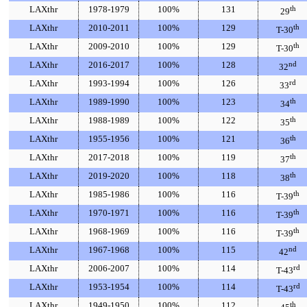
LAXthr
1978-1979
100%
131
th
29
LAXthr
2010-2011
100%
129
th
T-30
LAXthr
2009-2010
100%
129
th
T-30
LAXthr
2016-2017
100%
128
nd
32
LAXthr
1993-1994
100%
126
rd
33
LAXthr
1989-1990
100%
123
th
34
LAXthr
1988-1989
100%
122
th
35
LAXthr
1955-1956
100%
121
th
36
LAXthr
2017-2018
100%
119
th
37
LAXthr
2019-2020
100%
118
th
38
LAXthr
1985-1986
100%
116
th
T-39
LAXthr
1970-1971
100%
116
th
T-39
LAXthr
1968-1969
100%
116
th
T-39
LAXthr
1967-1968
100%
115
nd
42
LAXthr
2006-2007
100%
114
rd
T-43
LAXthr
1953-1954
100%
114
rd
T-43
LAXthr
1949-1950
100%
112
th