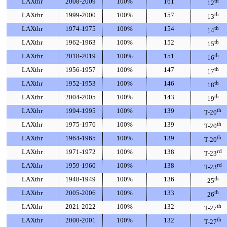
LAXthr
2008-2009
100%
161
th
12
LAXthr
1999-2000
100%
157
th
13
LAXthr
1974-1975
100%
154
th
14
LAXthr
1962-1963
100%
152
th
15
LAXthr
2018-2019
100%
151
th
16
LAXthr
1956-1957
100%
147
th
17
LAXthr
1952-1953
100%
146
th
18
LAXthr
2004-2005
100%
143
th
19
LAXthr
1994-1995
100%
139
th
T-20
LAXthr
1975-1976
100%
139
th
T-20
LAXthr
1964-1965
100%
139
th
T-20
LAXthr
1971-1972
100%
138
rd
T-23
LAXthr
1959-1960
100%
138
rd
T-23
LAXthr
1948-1949
100%
136
th
25
LAXthr
2005-2006
100%
133
th
26
LAXthr
2021-2022
100%
132
th
T-27
LAXthr
2000-2001
100%
132
th
T-27