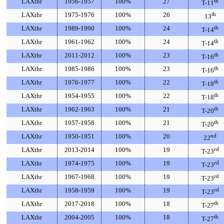
LAXthr
1956-1957
100%
27
th
T-11
LAXthr
1975-1976
100%
26
th
13
LAXthr
1989-1990
100%
24
th
T-14
LAXthr
1961-1962
100%
24
th
T-14
LAXthr
2011-2012
100%
23
th
T-16
LAXthr
1985-1986
100%
23
th
T-16
LAXthr
1976-1977
100%
22
th
T-18
LAXthr
1954-1955
100%
22
th
T-18
LAXthr
1962-1963
100%
21
th
T-20
LAXthr
1957-1958
100%
21
th
T-20
LAXthr
1950-1951
100%
20
nd
22
LAXthr
2013-2014
100%
19
rd
T-23
LAXthr
1974-1975
100%
19
rd
T-23
LAXthr
1967-1968
100%
19
rd
T-23
LAXthr
1958-1959
100%
19
rd
T-23
LAXthr
2017-2018
100%
18
th
T-27
LAXthr
2004-2005
100%
18
th
T-27