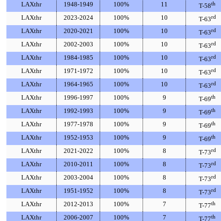
LAXthr
1948-1949
100%
11
th
T-58
LAXthr
2023-2024
100%
10
rd
T-63
LAXthr
2020-2021
100%
10
rd
T-63
LAXthr
2002-2003
100%
10
rd
T-63
LAXthr
1984-1985
100%
10
rd
T-63
LAXthr
1971-1972
100%
10
rd
T-63
LAXthr
1964-1965
100%
10
rd
T-63
LAXthr
1996-1997
100%
9
th
T-69
LAXthr
1992-1993
100%
9
th
T-69
LAXthr
1977-1978
100%
9
th
T-69
LAXthr
1952-1953
100%
9
th
T-69
LAXthr
2021-2022
100%
8
rd
T-73
LAXthr
2010-2011
100%
8
rd
T-73
LAXthr
2003-2004
100%
8
rd
T-73
LAXthr
1951-1952
100%
8
rd
T-73
LAXthr
2012-2013
100%
7
th
T-77
LAXthr
2006-2007
100%
7
th
T-77