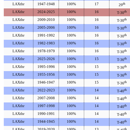
LAXthr
1947-1948
100%
17
th
29
LAXthr
2024-2025
100%
16
th
T-30
LAXthr
2009-2010
100%
16
th
T-30
LAXthr
2005-2006
100%
16
th
T-30
LAXthr
1991-1992
100%
16
th
T-30
LAXthr
1982-1983
100%
16
th
T-30
LAXthr
1978-1979
100%
16
th
T-30
LAXthr
2025-2026
100%
15
th
T-36
LAXthr
1995-1996
100%
15
th
T-36
LAXthr
1955-1956
100%
15
th
T-36
LAXthr
1946-1947
100%
15
th
T-36
LAXthr
2022-2023
100%
14
th
T-40
LAXthr
2007-2008
100%
14
th
T-40
LAXthr
1997-1998
100%
14
th
T-40
LAXthr
1990-1991
100%
14
th
T-40
LAXthr
1944-1945
100%
14
th
T-40
LAXthr
2019-2020
100%
13
th