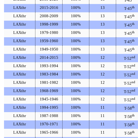
T-45
LAXthr
2015-2016
100%
13
th
T-45
LAXthr
2008-2009
100%
13
th
T-45
LAXthr
1998-1999
100%
13
th
T-45
LAXthr
1979-1980
100%
13
th
T-45
LAXthr
1959-1960
100%
13
th
T-45
LAXthr
1949-1950
100%
13
th
T-45
LAXthr
2014-2015
100%
12
nd
T-52
LAXthr
1993-1994
100%
12
nd
T-52
LAXthr
1983-1984
100%
12
nd
T-52
LAXthr
1981-1982
100%
12
nd
T-52
LAXthr
1968-1969
100%
12
nd
T-52
LAXthr
1945-1946
100%
12
nd
T-52
LAXthr
1994-1995
100%
11
th
T-58
LAXthr
1987-1988
100%
11
th
T-58
LAXthr
1970-1971
100%
11
th
T-58
LAXthr
1965-1966
100%
11
th
T-58