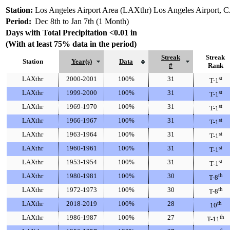
Station:
Los Angeles Airport Area (LAXthr) Los Angeles Airport, 
Period:
Dec 8th to Jan 7th (1 Month)
Days with Total Precipitation <0.01 in
(With at least 75% data in the period)
Streak
Streak
Station
Year(s)
Data
#
Rank
LAXthr
2000-2001
100%
31
st
T-1
LAXthr
1999-2000
100%
31
st
T-1
LAXthr
1969-1970
100%
31
st
T-1
LAXthr
1966-1967
100%
31
st
T-1
LAXthr
1963-1964
100%
31
st
T-1
LAXthr
1960-1961
100%
31
st
T-1
LAXthr
1953-1954
100%
31
st
T-1
LAXthr
1980-1981
100%
30
th
T-8
LAXthr
1972-1973
100%
30
th
T-8
LAXthr
2018-2019
100%
28
th
10
LAXthr
1986-1987
100%
27
th
T-11