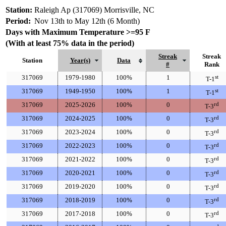
Station:
Raleigh Ap (317069) Morrisville, NC
Period:
Nov 13th to May 12th (6 Month)
Days with Maximum Temperature >=95 F
(With at least 75% data in the period)
Streak
Streak
Station
Year(s)
Data
#
Rank
317069
1979-1980
100%
1
st
T-1
317069
1949-1950
100%
1
st
T-1
317069
2025-2026
100%
0
rd
T-3
317069
2024-2025
100%
0
rd
T-3
317069
2023-2024
100%
0
rd
T-3
317069
2022-2023
100%
0
rd
T-3
317069
2021-2022
100%
0
rd
T-3
317069
2020-2021
100%
0
rd
T-3
317069
2019-2020
100%
0
rd
T-3
317069
2018-2019
100%
0
rd
T-3
317069
2017-2018
100%
0
rd
T-3