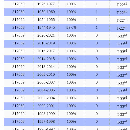
317069
1976-1977
100%
1
nd
T-22
317069
1959-1960
100%
1
nd
T-22
317069
1954-1955
100%
1
nd
T-22
317069
1944-1945
98.6%
1
nd
T-22
317069
2020-2021
100%
0
rd
T-33
317069
2018-2019
100%
0
rd
T-33
317069
2016-2017
100%
0
rd
T-33
317069
2014-2015
100%
0
rd
T-33
317069
2013-2014
100%
0
rd
T-33
317069
2009-2010
100%
0
rd
T-33
317069
2006-2007
100%
0
rd
T-33
317069
2004-2005
100%
0
rd
T-33
317069
2003-2004
100%
0
rd
T-33
317069
2000-2001
100%
0
rd
T-33
317069
1998-1999
100%
0
rd
T-33
317069
1997-1998
100%
0
rd
T-33
317069
1996-1997
100%
0
rd