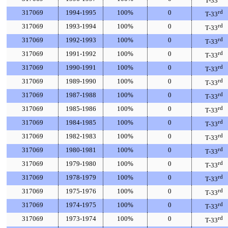
T-33
317069
1994-1995
100%
0
rd
T-33
317069
1993-1994
100%
0
rd
T-33
317069
1992-1993
100%
0
rd
T-33
317069
1991-1992
100%
0
rd
T-33
317069
1990-1991
100%
0
rd
T-33
317069
1989-1990
100%
0
rd
T-33
317069
1987-1988
100%
0
rd
T-33
317069
1985-1986
100%
0
rd
T-33
317069
1984-1985
100%
0
rd
T-33
317069
1982-1983
100%
0
rd
T-33
317069
1980-1981
100%
0
rd
T-33
317069
1979-1980
100%
0
rd
T-33
317069
1978-1979
100%
0
rd
T-33
317069
1975-1976
100%
0
rd
T-33
317069
1974-1975
100%
0
rd
T-33
317069
1973-1974
100%
0
rd
T-33