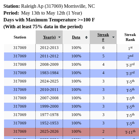
Station:
Raleigh Ap (317069) Morrisville, NC
Period:
May 13th to May 12th (1 Year)
Days with Maximum Temperature >=100 F
(With at least 75% data in the period)
Streak
Streak
Station
Year(s)
Data
#
Rank
317069
2012-2013
100%
6
st
1
317069
2011-2012
100%
5
nd
2
317069
2008-2009
100%
4
rd
T-3
317069
1983-1984
100%
4
rd
T-3
317069
2024-2025
100%
3
th
T-5
317069
2010-2011
100%
3
th
T-5
317069
2007-2008
100%
3
th
T-5
317069
1999-2000
100%
3
th
T-5
317069
1977-1978
100%
3
th
T-5
317069
1952-1953
100%
3
th
T-5
317069
2025-2026
100%
2
th
T-11