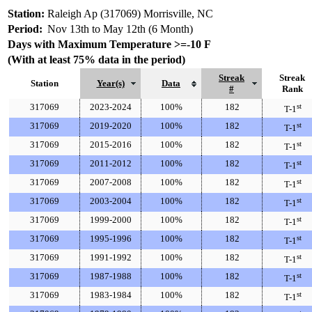
Station:
Raleigh Ap (317069) Morrisville, NC
Period:
Nov 13th to May 12th (6 Month)
Days with Maximum Temperature >=-10 F
(With at least 75% data in the period)
Streak
Streak
Station
Year(s)
Data
#
Rank
317069
2023-2024
100%
182
st
T-1
317069
2019-2020
100%
182
st
T-1
317069
2015-2016
100%
182
st
T-1
317069
2011-2012
100%
182
st
T-1
317069
2007-2008
100%
182
st
T-1
317069
2003-2004
100%
182
st
T-1
317069
1999-2000
100%
182
st
T-1
317069
1995-1996
100%
182
st
T-1
317069
1991-1992
100%
182
st
T-1
317069
1987-1988
100%
182
st
T-1
317069
1983-1984
100%
182
st
T-1